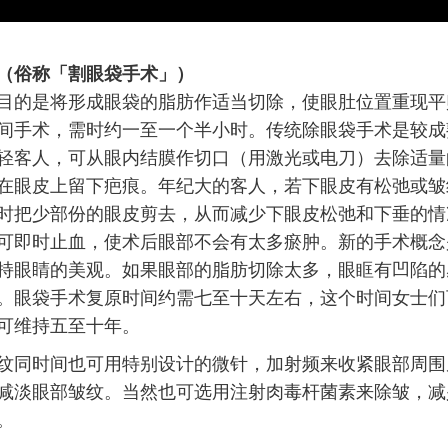
（俗称「割眼袋手术」）
目的是将形成眼袋的脂肪作适当切除，使眼肚位置重现平
间手术，需时约一至一个半小时。传统除眼袋手术是较成
轻客人，可从眼内结膜作切口（用激光或电刀）去除适量
在眼皮上留下疤痕。年纪大的客人，若下眼皮有松弛或皱
时把少部份的眼皮剪去，从而减少下眼皮松弛和下垂的情
可即时止血，使术后眼部不会有太多瘀肿。新的手术概念
持眼睛的美观。如果眼部的脂肪切除太多，眼眶有凹陷的
。眼袋手术复原时间约需七至十天左右，这个时间女士们
可维持五至十年。
纹同时间也可用特别设计的微针，加射频来收紧眼部周围
减淡眼部皱纹。当然也可选用注射肉毒杆菌素来除皱，减
。