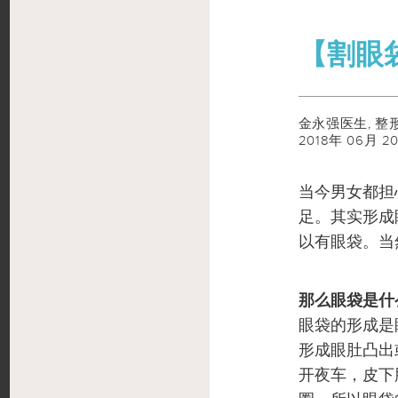
【割眼
金永强医生,
整
2018年 06月 2
当今男女都担
足。其实形成
以有眼袋。当
那么眼袋是什
眼袋的形成是
形成眼肚凸出
开夜车，皮下