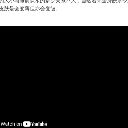
的大小与睡前饮水的多少关系不大，当然若果全身缺水令
皮肤是会变薄但亦会变皱。