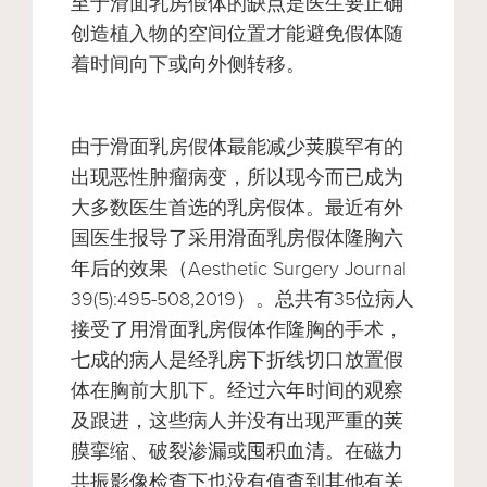
至于滑面乳房假体的缺点是医生要正确
创造植入物的空间位置才能避免假体随
着时间向下或向外侧转移。
由于滑面乳房假体最能减少荚膜罕有的
出现恶性肿瘤病变，所以现今而已成为
大多数医生首选的乳房假体。最近有外
国医生报导了采用滑面乳房假体隆胸六
年后的效果（Aesthetic Surgery Journal
39(5):495-508,2019）。总共有35位病人
接受了用滑面乳房假体作隆胸的手术，
七成的病人是经乳房下折线切口放置假
体在胸前大肌下。经过六年时间的观察
及跟进，这些病人并没有出现严重的荚
膜挛缩、破裂渗漏或囤积血清。在磁力
共振影像检查下也没有值查到其他有关