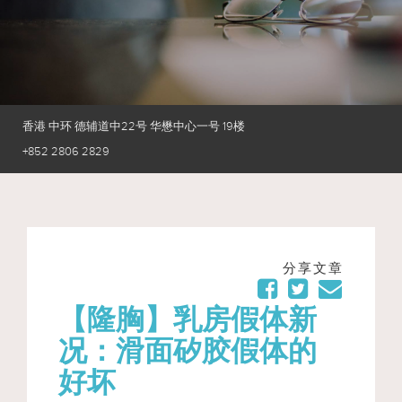
香港 中环 德辅道中22号 华懋中心一号 19楼
+852 2806 2829
分享文章
【隆胸】乳房假体新
况：滑面矽胶假体的
好坏