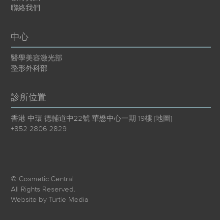
聯絡我們
中心
醫學美容激光部
整形外科部
診所位置
香港 中環 德輔道中22號 華懋中心一期 19樓 [
地圖
]
+852 2806 2829
© Cosmetic Central
All Rights Reserved.
Website by
Turtle Media