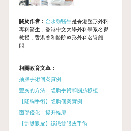
關於作者：
金永強醫生
是香港整形外科
專科醫生，香港
中文
大學外科學系名譽
教授，
香港養和醫院整形外科名譽顧
問
。
相關教育文章：
抽脂手術個案實例
豐胸的方法：隆胸手術和脂肪移植
【隆胸手術】隆胸個案實例
面部優化：提升輪廓
【割雙眼皮】認識雙眼皮手術