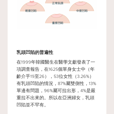
乳頭凹陷的普遍性
在
1999
年韓國醫生在醫學文獻發表了一
項調查報告，在
1625
個單身女士中（
年
齡介乎
19
至
26）
，
53
位女性（
3.26%）
有乳頭凹陷的情況，
87%
屬雙側性，
13%
單邊有問題，
96%
屬可拉出形，
4%
是嚴
重拉不出來的。所以在亞洲婦女，乳頭
凹陷並不罕有。