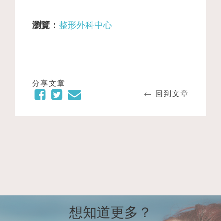
瀏覽：
整形外科中心
分享文章
← 回到文章
想知道更多？